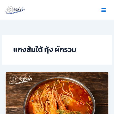
Skip
to
content
แกงส้มใต้ กุ้ง ผักรวม