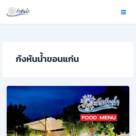
Skip
to
content
กังหันน้ำขอนแก่น