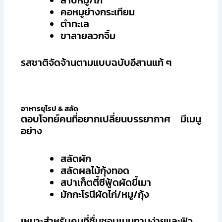
ลาบหมู/ไก่
คอหมูย่างกระเทียม
ตำทะเล
ขาลายลวกจิ้ม
รสชาติจัดจ้านตามแบบฉบับอีสานแท้ ๆ
อาหารยุโรป & สลัด
ตอบโจทย์คนที่อยากเปลี่ยนบรรยากาศ มีเมนู
อย่าง
สลัดผัก
สลัดผลไม้กุ้งทอด
สปาเก็ตตี้ซีฟู้ดผัดขี้เมา
มักกะโรนีผัดไก่/หมู/กุ้ง
เหมาะสำหรับคนที่ชื่นชอบเมนูทานง่ายและฟิว