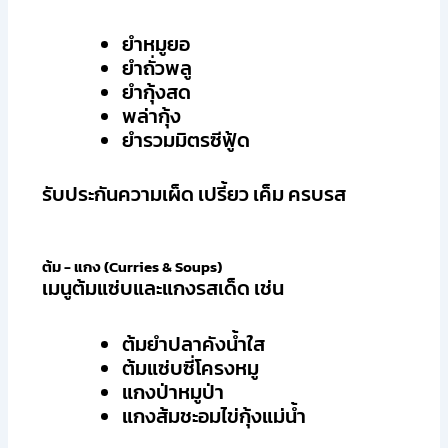
ยำหมูยอ
ยำถั่วพลู
ยำกุ้งสด
พล่ากุ้ง
ยำรวมมิตรซีฟู้ด
รับประกันความเผ็ด เปรี้ยว เค็ม ครบรส
ต้ม - แกง (Curries & Soups)
เมนูต้มแซ่บและแกงรสเด็ด เช่น
ต้มยำปลาคังน้ำใส
ต้มแซ่บซี่โครงหมู
แกงป่าหมูป่า
แกงส้มชะอมไข่กุ้งแม่น้ำ