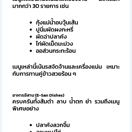
มากกว่า 30 รายการ เช่น
กุ้งแม่น้ำอบวุ้นเส้น
ปูนิ่มผัดผงกะหรี่
ผัดฉ่าปลาคัง
ไก่ผัดเม็ดมะม่วง
ออส่วนกระทะร้อน
เมนูเหล่านี้เน้นรสจัดจ้านและเครื่องแน่น เหมาะ
กับการทานคู่ข้าวสวยร้อน ๆ
อาหารอีสาน (E-San Dishes)
ครบครันทั้งส้มตำ ลาบ น้ำตก ยำ รวมถึงเมนู
พิเศษอย่าง
ปลาคังลวกจิ้ม